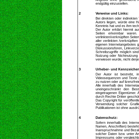
endgültig einzustellen.
2
Verweise und Links:
Bei direkten oder indirekte
Autors liegen, würde eine Ha
Kenntnis hat und es ihm tech
Der Autor erklärt hiermit a
Seiten erkennbar waren. 
verlinkten/verknüpften Seiten
aller verlinkten /verknüpfte
eigenen Internetangebotes g
Diskussionsforen, Linkverze
Schreibzugriffe möglich sind
Nutzung oder Nichtnutzung s
verwiesen wurde, nicht derjen
3
Urheber- und Kennzeichen
Der Autor ist bestrebt, i
Videosequenzen und Texte z
zu nutzen oder auf lizenzfr
Alle innerhalb des Interne
uneingeschränkt den Best
eingetragenen Eigentümer. 
durch Rechte Dritter geschüt
Das Copyright für veröffentlic
Verwendung solcher Grafi
Publikationen ist ohne ausdr
4
Datenschutz:
Sofern innerhalb des Intern
Namen, Anschriften) besteht,
Inanspruchnahme und Bezahl
solcher Daten bzw. unter A
Impressums oder vergleichb