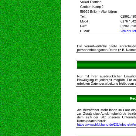
Volker Dietrich
Groben Kamp 2
59929 Brilon - Altenbüren
Tel.:
02961 / 9
Mobil:
0176 / 54
Fax:
02961 / 9
E-Mail:
Volker.Di
Die verantwortliche Stelle entsche
personenbezogenen Daten (z.B. Namen, 
Nur mit Ihrer ausdrücklichen Einwilli
Einwilligung ist jederzeit möglich. Für
erfolgten Datenverarbeitung bleibt vom 
Rec
Als Betroffener steht Ihnen im Falle e
zu. Zuständige Aufsichtsbehörde bezüg
dem sich der Sitz unseres Unternehm
Kontaktdaten bereit:
https://www.bfdi.bund.de/DE/Infothek/An