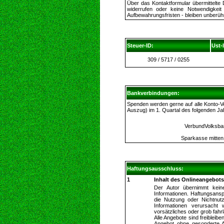
Über das Kontaktformular übermittelte 
widerrufen oder keine Notwendigkei
Aufbewahrungsfristen - bleiben unberühr
Steuer-ID:
Ust-I
309 / 5717 / 0255
Bankverbindungen:
Spenden werden gerne auf alle Konto-
Auszug) im 1. Quartal des folgenden Jah
VerbundVolksb
Sparkasse mitte
Haftungsausschluss:
1
Inhalt des Onlineangebots
Der Autor übernimmt keinerl
Informationen. Haftungsansp
die Nutzung oder Nichtnutz
Informationen verursacht 
vorsätzliches oder grob fahr
Alle Angebote sind freibleib
Angebot ohne gesonderte A