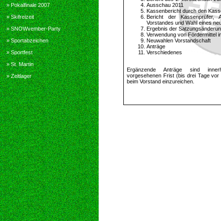
Ausschau 2011
» Pokalfinale 2007
Kassenbericht durch den Kass
Bericht der Kassenprüfer, 
» Skifreizeit
Vorstandes und Wahl eines ne
Ergebnis der Satzungsänderun
» SNOWvember-Party
Verwendung von Fördermittel 
Neuwahlen Vorstandschaft
» Sportabzeichen
Anträge
Verschiedenes
» Sportfest
» St. Martin
Ergänzende Anträge sind inner
vorgesehenen Frist (bis drei Tage vor 
» Zeltlager
beim Vorstand einzureichen.