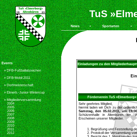
TuS »Elme
News
•
Sportarten
•
Events
Einladungen zu den Mitgliederhau
» DFB-Fußballabzeichen
Ein
» DFB-Mobil 2011
» Dorfmeisterschaft
» Elmerb.-Junior-Wintercup
Förderverein TuS »Elmerborg« 
» Mitgliederversammlung
2004
Sehr geehrtes Mitglied,
2005
hiermit laden wir Dich zu der ordentl
2006
Samstag, den 05.02.2011, um 19:0
2007
Schützenhalle in Altenbüren ein. W
2008
Erscheinen unserer Mitglieder.
2009
2010
Begrüßung und Feststellung de
2011
Protokoll der Versammlung vo
2012
Bericht des 1. Vorsitzenden z