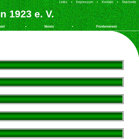
Links
•
Impressum
•
Kontakt
•
Startseite
 1923 e. V.
iel
•
Verein
•
Förderverein