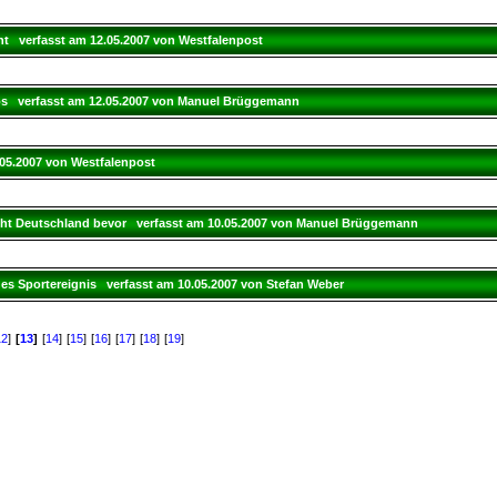
ht verfasst am 12.05.2007 von Westfalenpost
os verfasst am 12.05.2007 von Manuel Brüggemann
.05.2007 von Westfalenpost
ht Deutschland bevor verfasst am 10.05.2007 von Manuel Brüggemann
es Sportereignis verfasst am 10.05.2007 von Stefan Weber
12
]
[
13
]
[
14
]
[
15
]
[
16
]
[
17
]
[
18
]
[
19
]