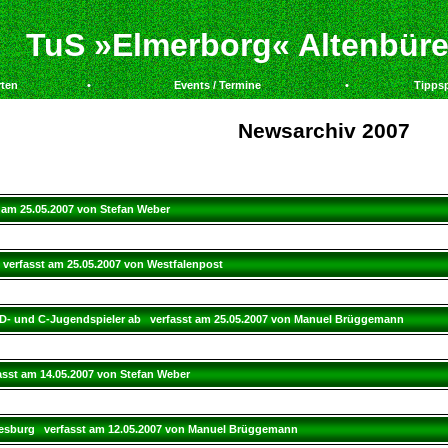
ueren/head.php
on line
15
TuS »Elmerborg« Altenbüren
rten
•
Events / Termine
•
Tippsp
Newsarchiv 2007
 am 25.05.2007 von Stefan Weber
verfasst am 25.05.2007 von Westfalenpost
t D- und C-Jugendspieler ab verfasst am 25.05.2007 von Manuel Brüggemann
asst am 14.05.2007 von Stefan Weber
Eresburg verfasst am 12.05.2007 von Manuel Brüggemann