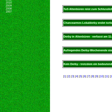
2010
2009
2008
TuS Altenbüren reist zum Schlusslic
2007
Chancearmes Lokalderby endet torl
Derby in Altenbüren verfasst am 11
Aufregendes Derby-Wochenende ste
Kein Derby - trotzdem ein bedeutend
[
1
]
[
2
]
[
3
]
[
4
]
[
5
]
[
6
]
[
7
]
[
8
]
[
9
]
[
10
]
[
11
]
[