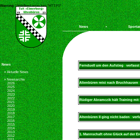
Warning
: Undefined array key "HTTPS" in
/homepages/29/d66742191/htdocs/tus-altenb
News
•
Sporta
News
Fernduell um den Aufstieg verfasst
» Aktuelle News
» Newsarchiv
Altenbüren reist nach Bruchhausen 
2026
2025
2024
2023
2022
Rüdiger Abramczik hält Training mi
2021
2020
2019
2018
2017
Altenbüren II ging nicht baden verf
2016
2015
2014
2013
1. Mannschaft ohne Glück auf der 
2012
2011