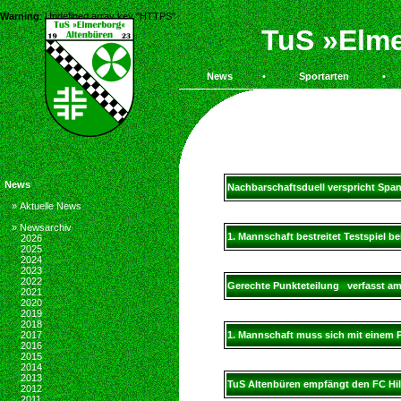
Warning
: Undefined array key "HTTPS" in
/homepages/29/d66742191/htdocs/tus-altenb
TuS »Elme
News
•
Sportarten
•
News
Nachbarschaftsduell verspricht Span
» Aktuelle News
» Newsarchiv
1. Mannschaft bestreitet Testspiel
2026
2025
2024
2023
2022
Gerechte Punkteteilung verfasst am
2021
2020
2019
2018
2017
1. Mannschaft muss sich mit einem 
2016
2015
2014
2013
TuS Altenbüren empfängt den FC Hill
2012
2011